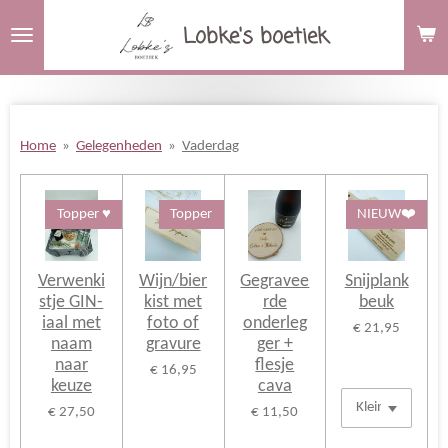
Ga
Lobke's boetiek
direct
naar
de
hoofdinhoud
Home
»
Gelegenheden
»
Vaderdag
Topper ♥️
Topper
NIEUW❤️
Verwenki
Wijn/bier
Gegravee
Snijplank
stje GIN-
kist met
rde
beuk
iaal met
foto of
onderleg
€ 21,95
naam
gravure
ger +
naar
flesje
€ 16,95
keuze
cava
€ 27,50
€ 11,50