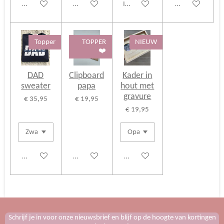
Bekijk details
Bekijk details
In winkelwagen
Bekijk details
Topper
TOPPER
NIEUW
❤️
DAD
Clipboard
Kader in
sweater
papa
hout met
gravure
€ 35,95
€ 19,95
€ 19,95
Bekijk details
Bekijk details
Bekijk details
Schrijf je in voor onze nieuwsbrief en blijf op de hoogte van kortingen