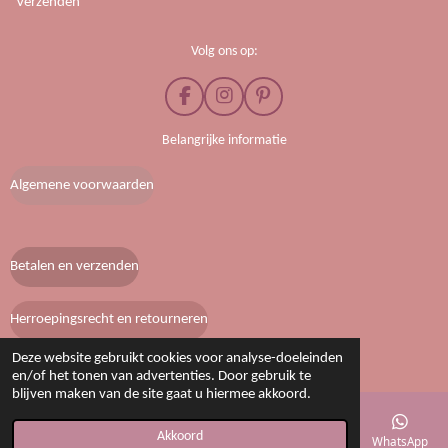
Verzenden
Volg ons op:
F
I
P
a
n
i
c
s
n
Belangrijke informatie
e
t
t
b
a
e
Algemene voorwaarden
o
g
r
o
r
e
k
a
s
m
t
Betalen en verzenden
Herroepingsrecht en retourneren
© 2020 - 2026 Lobke’s boetiek
Deze website gebruikt cookies voor analyse-doeleinden
en/of het tonen van advertenties. Door gebruik te
blijven maken van de site gaat u hiermee akkoord.
Akkoord
E-mailadres
Telefoonnummer
Kaart
Instagram
WhatsApp