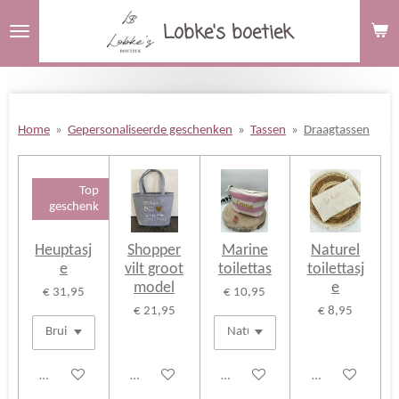
Ga
Lobke's boetiek
direct
naar
de
hoofdinhoud
Home
»
Gepersonaliseerde geschenken
»
Tassen
»
Draagtassen
Top
geschenk
Heuptasj
Shopper
Marine
Naturel
e
vilt groot
toilettas
toilettasj
model
e
€ 31,95
€ 10,95
€ 21,95
€ 8,95
Bekijk details
Bekijk details
Bekijk details
Bekijk details