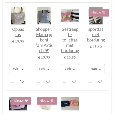
Nieuw 🌸
Oppas
Shopper:
Gestreep
sporttas
tas
Mama jij
te
met
bent
toilettas
borduring
€ 19,95
fanTAStis
met
€ 38,50
ch 💗
borduring
€ 19,95
€ 16,95
Bekijk details
Bekijk details
Bekijk details
Bekijk details
Nieuw ❤️
Nieuw 🎀