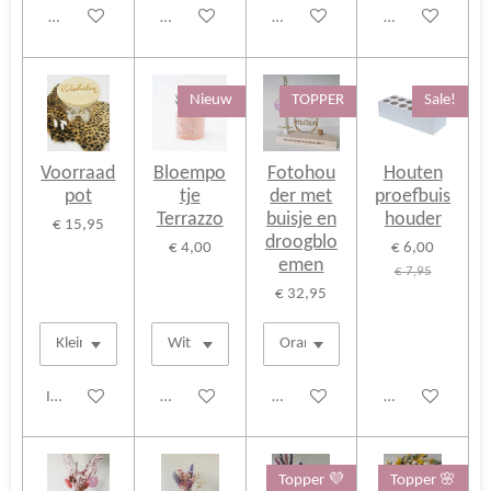
Bekijk details
Bekijk details
Bekijk details
Bekijk details
Nieuw
TOPPER
Sale!
Voorraad
Bloempo
Fotohou
Houten
pot
tje
der met
proefbuis
Terrazzo
buisje en
houder
€ 15,95
droogblo
€ 4,00
€ 6,00
emen
€ 7,95
€ 32,95
In winkelwagen
Bekijk details
Bekijk details
Bekijk details
Topper 💜
Topper 🌸