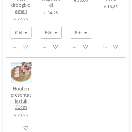
€ 28,00
droogblo
el
€ 18,55
emen
€ 34,95
€ 72,95
Bekijk details
Bekijk details
Bekijk details
In winkelwagen
Houten
presentat
iestuk
30cm
€ 23,95
In winkelwagen