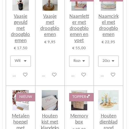
Vaasje
Vaasje
Naamlett
Naamcirk
gevuld
met
er met
el met
met
droogblo
droogblo
droogblo
droogblo
emen
emen en
emen
emen
voet
€ 9,95
€ 22,95
€ 17,50
€ 55,00
Bekijk details
Bekijk details
Bekijk details
Bekijk details
NIEUW
TOPPER💕
Metalen
Houten
Memory
Houten
hoepel
kist met
box
dienblad
met
klapdeks
rond