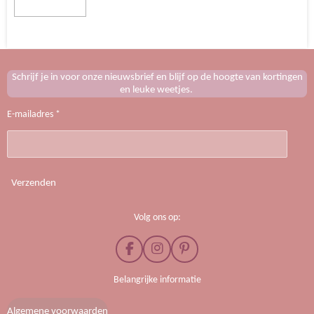
Schrijf je in voor onze nieuwsbrief en blijf op de hoogte van kortingen
en leuke weetjes.
E-mailadres *
Verzenden
Volg ons op:
F
I
P
a
n
i
c
s
n
Belangrijke informatie
e
t
t
b
a
e
Algemene voorwaarden