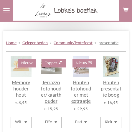
Ga
Lobke's boetiek
direct
naar
de
hoofdinhoud
Home
»
Gelegenheden
»
Communie/lentefeest
»
presentatie
Nieuw
Topper 💕
Nieuw 🌸
Memory
Terrazzo
Houten
Houten
houder
fotohoud
fotohoud
presentat
hout
er/kaarth
er met
ie boog
ouder
extraatje
€ 8,95
€ 16,95
€ 15,95
€ 29,95