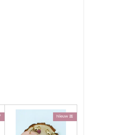

Nieuw 🎀