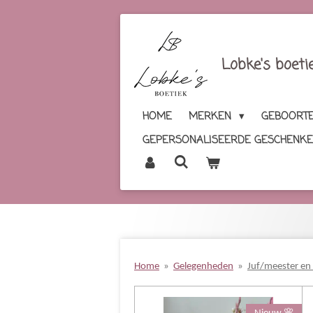
Ga
direct
naar
Lobke's boeti
de
hoofdinhoud
HOME
MERKEN
GEBOORTE
GEPERSONALISEERDE GESCHENK
Home
»
Gelegenheden
»
Juf/meester en