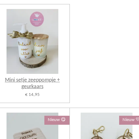
Mini setje zeeppompje +
geurkaars
€ 14,95
Nieuw 😋
Nieuw 