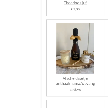
Theedoos juf
€ 7,95
Afscheidssetje
onthaalmama/opvang
€ 28,95