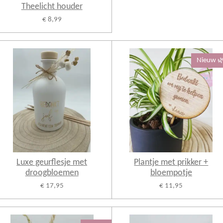
Theelicht houder
€ 8,99
Nieuw 
Luxe geurflesje met
Plantje met prikker +
droogbloemen
bloempotje
€ 17,95
€ 11,95