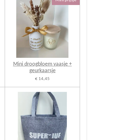
Mini prijsje
Mini droogbloem vaasje +
geurkaarsje
€ 14,45