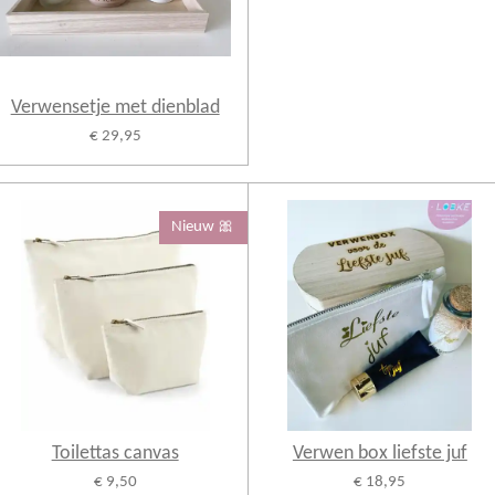
Verwensetje met dienblad
€ 29,95
Nieuw 🎀
Toilettas canvas
Verwen box liefste juf
€ 9,50
€ 18,95