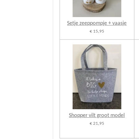
Setje zeeppompje + vaasje
€ 15,95
Shopper vilt groot model
€ 21,95