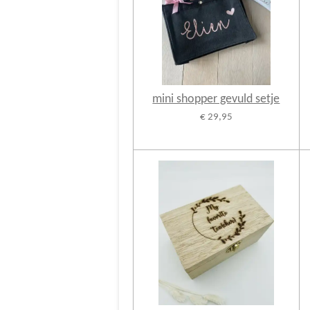
mini shopper gevuld setje
€ 29,95