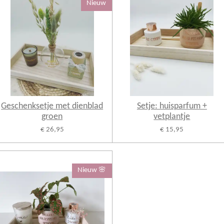
Nieuw
Geschenksetje met dienblad
Setje: huisparfum +
groen
vetplantje
€ 26,95
€ 15,95
Nieuw 🌸