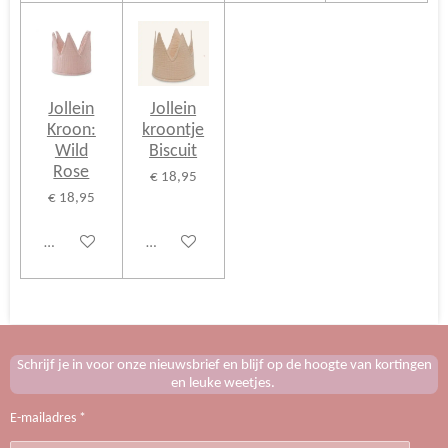
Jollein
Jollein
Kroon:
kroontje
Wild
Biscuit
Rose
€ 18,95
€ 18,95
Bekijk details
Bekijk details
Schrijf je in voor onze nieuwsbrief en blijf op de hoogte van kortingen
en leuke weetjes.
E-mailadres *