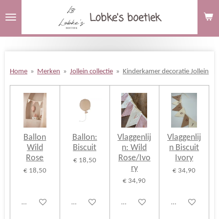
Ga
Lobke's boetiek
direct
naar
de
hoofdinhoud
Home
»
Merken
»
Jollein collectie
»
Kinderkamer decoratie Jollein
Ballon
Ballon:
Vlaggenlij
Vlaggenlij
Wild
Biscuit
n: Wild
n Biscuit
Rose
Rose/Ivo
Ivory
€ 18,50
ry
€ 18,50
€ 34,90
€ 34,90
Bekijk details
Bekijk details
Bekijk details
Bekijk details