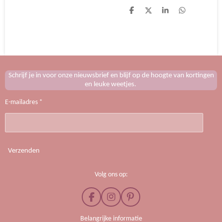
D
D
S
D
e
e
h
e
l
e
a
l
e
l
r
e
n
e
n
Schrijf je in voor onze nieuwsbrief en blijf op de hoogte van kortingen
en leuke weetjes.
E-mailadres *
Verzenden
Volg ons op:
F
I
P
a
n
i
c
s
n
Belangrijke informatie