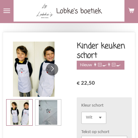
Ga
Lobke's boetiek
direct
naar
de
hoofdinhoud
Kinder keuken
schort
Nieuw 👩🏻‍🍳👨🏻‍🍳
€ 22,50
Kleur schort
Tekst op schort