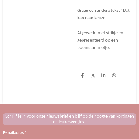
Graag een andere tekst? Dat
kan naar keuze.
Afgewerkt met strikje en
gepresenteerd op een
boomstammetje.
D
D
S
D
e
e
h
e
l
e
a
l
e
l
r
e
n
e
n
Schrijf je in voor onze nieuwsbrief en blijf op de hoogte van kortingen
en leuke weetjes.
E-mailadres *