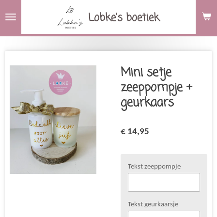
Ga
Lobke's boetiek
direct
naar
de
hoofdinhoud
Mini setje
zeeppompje +
geurkaars
€ 14,95
Tekst zeeppompje
Tekst geurkaarsje