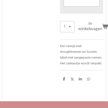
In
winkelwagen
Een vaasje met
droogbloemen en houten
label met aangepaste namen.
Het cadeautje wordt verpakt.
D
D
S
D
e
e
h
e
l
e
a
l
e
l
r
e
n
e
n