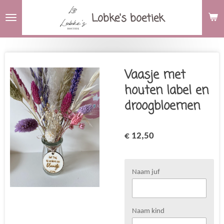
Ga
Lobke's boetiek
direct
naar
de
hoofdinhoud
Vaasje met
houten label en
droogbloemen
€ 12,50
Naam juf
Naam kind