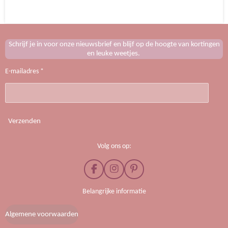
e
l
r
e
n
e
n
Schrijf je in voor onze nieuwsbrief en blijf op de hoogte van kortingen
en leuke weetjes.
E-mailadres *
Verzenden
Volg ons op:
F
I
P
a
n
i
c
s
n
Belangrijke informatie
e
t
t
b
a
e
Algemene voorwaarden
o
g
r
o
r
e