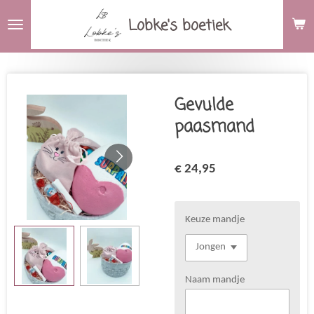
Ga
Lobke's boetiek
direct
naar
de
hoofdinhoud
Gevulde
paasmand
€ 24,95
Keuze mandje
Naam mandje