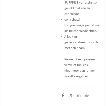
SURPRISE verrassingsei
gevuld met allerlei
chocolade
een schattig
konijnenzakje gevuld met
kleine chocolade eitjes.
Alles kan
gepersonaliseerd worden
met een naam.
Keuze uit een jongens
versie of meisjes.
Kleur voor een jongen
wordt aangepast.
D
D
S
D
e
e
h
e
l
e
a
l