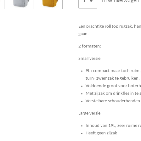
In winkelwagen
Een prachtige roll top rugzak, ha
gaan.
2 formaten:
Small versie:
9L : compact maar toch ruim,
turn- zwemzak te gebruiken.
Voldoende groot voor boterha
Met zijzak om drinkfles in te
Verstelbare schouderbanden z
Large versie:
Inhoud van 19L, zeer ruime 
Heeft geen zijzak