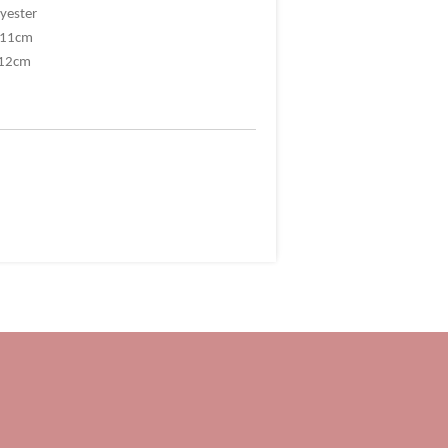
yester
x 11cm
 12cm