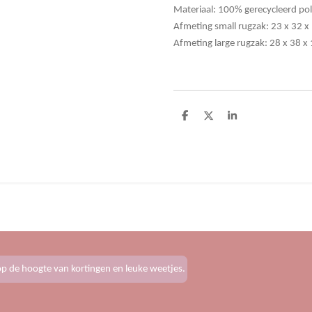
Materiaal: 100% gerecycleerd pol
Afmeting small rugzak: 23 x 32 
Afmeting large rugzak: 28 x 38 x
D
D
S
e
e
h
l
e
a
e
l
r
n
e
f op de hoogte van kortingen en leuke weetjes.