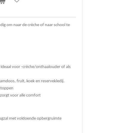
ndig om naar de crèche of naar school te
 ideaal voor -crèche/onthaalouder of als
mdoos, fruit, koek en reservekledij.
 stoppen
orgt voor alle comfort
rugzal met voldoende opbergruimte