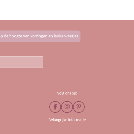
f op de hoogte van kortingen en leuke weetjes.
Volg ons op:
F
I
P
a
n
i
c
s
n
Belangrijke informatie
e
t
t
b
a
e