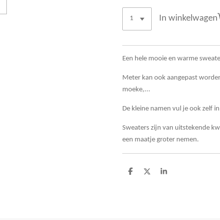
In winkelwagen
Een hele mooie en warme sweater
Meter kan ook aangepast worden
moeke,...
De kleine namen vul je ook zelf i
Sweaters zijn van uitstekende kwal
een maatje groter nemen.
D
D
S
e
e
h
l
e
a
e
l
r
n
e