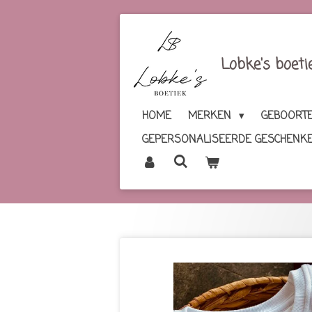
Ga
direct
naar
Lobke's boeti
de
hoofdinhoud
HOME
MERKEN
GEBOORTE
GEPERSONALISEERDE GESCHENK