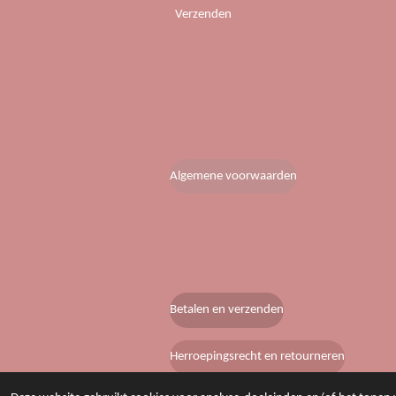
Verzenden
Algemene voorwaarden
Betalen en verzenden
Herroepingsrecht en retourneren
© 2020 - 2026 Lobke’s boetiek