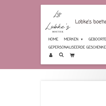
Ga
direct
naar
Lobke's boeti
de
hoofdinhoud
HOME
MERKEN
GEBOORTE
GEPERSONALISEERDE GESCHENK