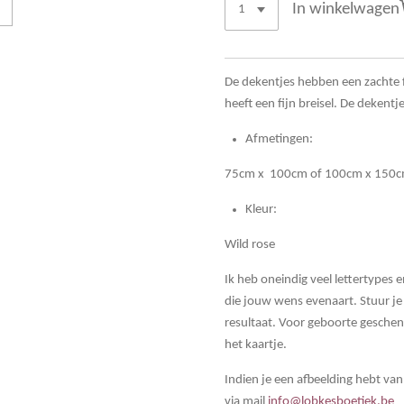
In winkelwagen
De dekentjes hebben een zachte f
heeft een fijn breisel. De dekentje
Afmetingen:
75cm x 100cm of 100cm x 150
Kleur:
Wild rose
Ik heb oneindig veel lettertypes 
die jouw wens evenaart.
Stuur j
e
resultaat. Voor geboorte geschen
het kaartje.
Indien je een afbeelding hebt van
via mail
info@lobkesboetiek.be