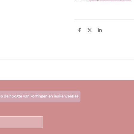
D
D
S
e
e
h
l
e
a
e
l
r
n
e
f op de hoogte van kortingen en leuke weetjes.