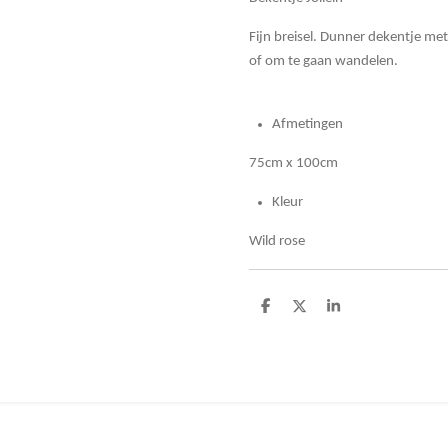
Fijn breisel. Dunner dekentje met
of om te gaan wandelen.
Afmetingen
75cm x 100cm
Kleur
Wild rose
D
D
S
e
e
h
l
e
a
e
l
r
n
e