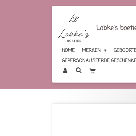
Ga
direct
naar
Lobke's boeti
de
hoofdinhoud
HOME
MERKEN
GEBOORTE
GEPERSONALISEERDE GESCHENK