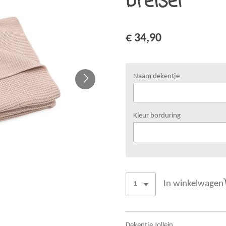
breisel
€ 34,90
Naam dekentje
Kleur borduring
In winkelwagen
Dekentje Jollein