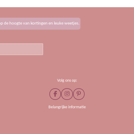
f op de hoogte van kortingen en leuke weetjes.
Volg ons op:
F
I
P
a
n
i
c
s
n
Belangrijke informatie
e
t
t
b
a
e
o
g
r
o
r
e
k
a
s