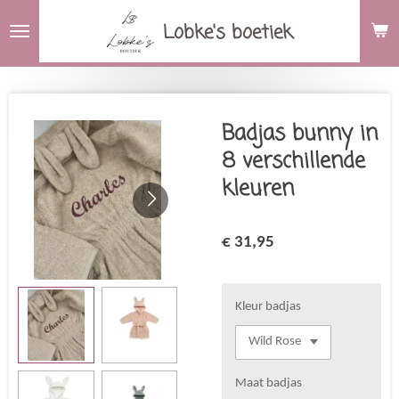
Ga
Lobke's boetiek
direct
naar
de
hoofdinhoud
Badjas bunny in
8 verschillende
kleuren
€ 31,95
Kleur badjas
Maat badjas