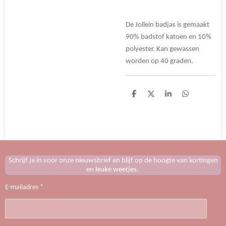
De Jollein badjas is gemaakt
90% badstof katoen en 10%
polyester. Kan gewassen
worden op 40 graden.
D
D
S
D
e
e
h
e
l
e
a
l
e
l
r
e
n
e
n
Schrijf je in voor onze nieuwsbrief en blijf op de hoogte van kortingen
en leuke weetjes.
E-mailadres *