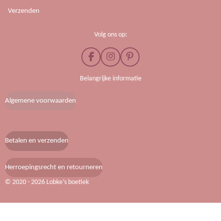
Verzenden
Volg ons op:
F
I
P
a
n
i
c
s
n
Belangrijke informatie
e
t
t
b
a
e
Algemene voorwaarden
o
g
r
o
r
e
k
a
s
m
t
Betalen en verzenden
Herroepingsrecht en retourneren
© 2020 - 2026 Lobke’s boetiek