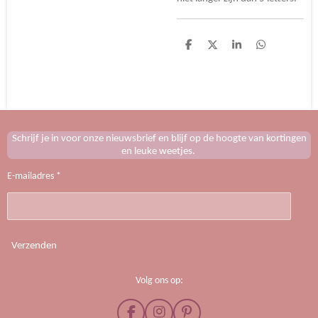
D
D
S
D
e
e
h
e
l
e
a
l
e
l
r
e
n
e
n
Schrijf je in voor onze nieuwsbrief en blijf op de hoogte van kortingen
en leuke weetjes.
E-mailadres *
Verzenden
Volg ons op:
F
I
P