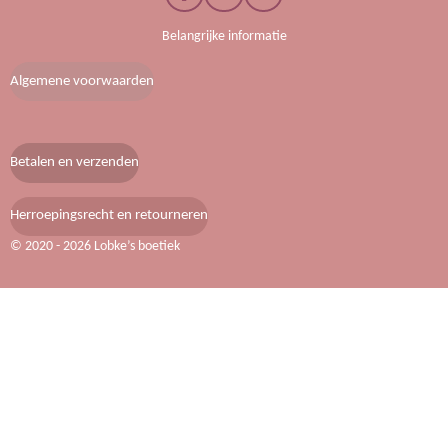
a
n
i
c
s
n
Belangrijke informatie
e
t
t
b
a
e
Algemene voorwaarden
o
g
r
o
r
e
k
a
s
m
t
Betalen en verzenden
Herroepingsrecht en retourneren
© 2020 - 2026 Lobke’s boetiek