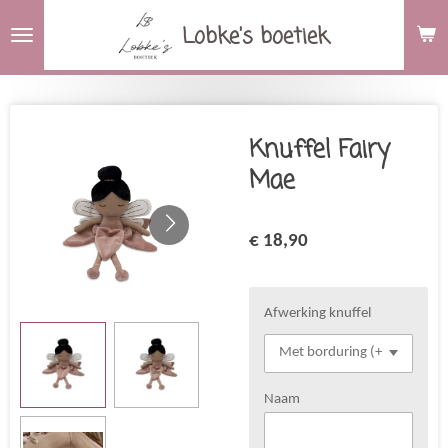
Ga
Lobke's boetiek
direct
naar
de
hoofdinhoud
Knuffel Fairy
Mae
€ 18,90
Afwerking knuffel
Naam