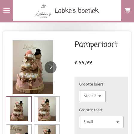
Ga
Lobke's boetiek
direct
naar
de
hoofdinhoud
Pampertaart
€ 59,99
Grootte luiers
Grootte taart