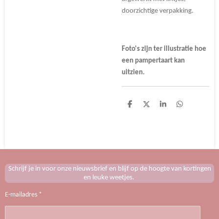
doorzichtige verpakking.
Foto's zijn ter illustratie hoe
een pampertaart kan
uitzien.
D
D
S
D
e
e
h
e
l
e
a
l
e
l
r
e
n
e
n
Schrijf je in voor onze nieuwsbrief en blijf op de hoogte van kortingen
en leuke weetjes.
E-mailadres *