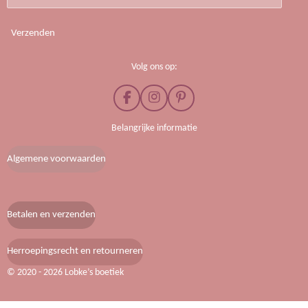
Verzenden
Volg ons op:
F
I
P
a
n
i
c
s
n
Belangrijke informatie
e
t
t
b
a
e
Algemene voorwaarden
o
g
r
o
r
e
k
a
s
m
t
Betalen en verzenden
Herroepingsrecht en retourneren
© 2020 - 2026 Lobke’s boetiek