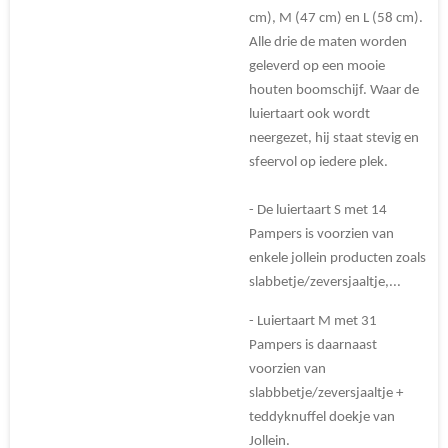
cm), M (47 cm) en L (58 cm).
Alle drie de maten worden
geleverd op een mooie
houten boomschijf. Waar de
luiertaart ook wordt
neergezet, hij staat stevig en
sfeervol op iedere plek.
- De luiertaart S met 14
Pampers is voorzien van
enkele jollein producten zoals
slabbetje/zeversjaaltje,...
- Luiertaart M met 31
Pampers is daarnaast
voorzien van
slabbbetje/zeversjaaltje +
teddyknuffel doekje van
Jollein.