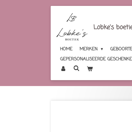
Ga
direct
naar
Lobke's boeti
de
hoofdinhoud
HOME
MERKEN
GEBOORTE
GEPERSONALISEERDE GESCHENK