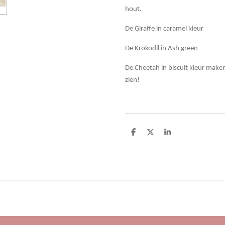
hout.
De Giraffe in caramel kleur
De Krokodil in Ash green
De Cheetah in biscuit kleur make
zien!
D
D
S
e
e
h
l
e
a
e
l
r
n
e