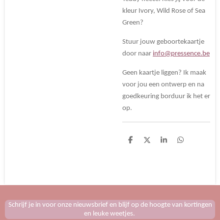
kleur Ivory, Wild Rose of Sea
Green?
Stuur jouw geboortekaartje
door naar
info@pressence.be
Geen kaartje liggen? Ik maak
voor jou een ontwerp en na
goedkeuring borduur ik het er
op.
D
D
S
D
e
e
h
e
l
e
a
l
e
l
r
e
n
e
n
Schrijf je in voor onze nieuwsbrief en blijf op de hoogte van kortingen
en leuke weetjes.