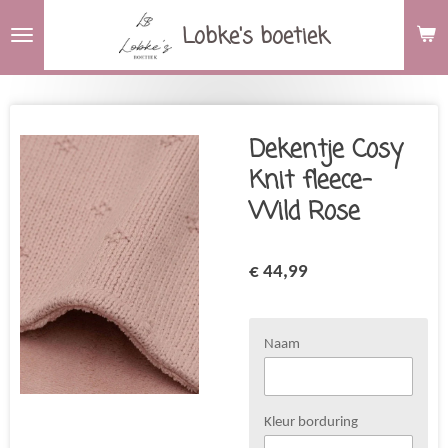
Ga
Lobke's boetiek
direct
naar
de
hoofdinhoud
Dekentje Cosy
Knit fleece-
Wild Rose
€ 44,99
Naam
Kleur borduring