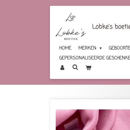
Ga
direct
naar
Lobke's boeti
de
hoofdinhoud
HOME
MERKEN
GEBOORTE
GEPERSONALISEERDE GESCHENK