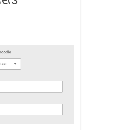
ters
hoodie