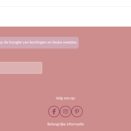
f op de hoogte van kortingen en leuke weetjes.
Volg ons op:
F
I
P
a
n
i
c
s
n
Belangrijke informatie
e
t
t