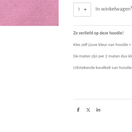
In winkelwagen
Zo verliefd op deze hoodie!
Kies zelf jouw kleur van hoodie 
De maten zijn per 2 maten dus id
Uitstekende kwaliteit van hoodi
D
D
S
e
e
h
l
e
a
e
l
r
n
e