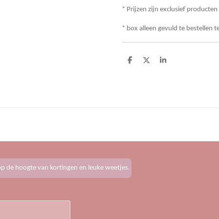
* Prijzen zijn exclusief producten
* box alleen gevuld te bestellen 
D
D
S
e
e
h
l
e
a
e
l
r
n
e
f op de hoogte van kortingen en leuke weetjes.