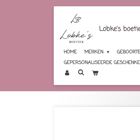
Ga
direct
naar
Lobke's boeti
de
hoofdinhoud
HOME
MERKEN
GEBOORTE
GEPERSONALISEERDE GESCHENK