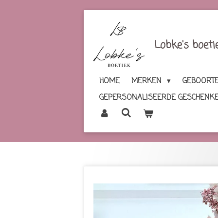
Ga
direct
naar
Lobke's boeti
de
hoofdinhoud
HOME
MERKEN
GEBOORTE
GEPERSONALISEERDE GESCHENK