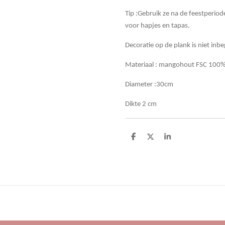
Tip :Gebruik ze na de feestperiod
voor hapjes en tapas.
Decoratie op de plank is niet inbeg
Materiaal : mangohout FSC 100
Diameter :30cm
Dikte 2 cm
D
D
S
e
e
h
l
e
a
e
l
r
n
e