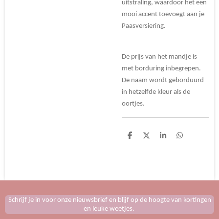
uitstraling, waardoor het een
mooi accent toevoegt aan je
Paasversiering.
De prijs van het mandje is
met borduring inbegrepen.
De naam wordt geborduurd
in hetzelfde kleur als de
oortjes.
D
D
S
D
e
e
h
e
l
e
a
l
e
l
r
e
n
e
n
Schrijf je in voor onze nieuwsbrief en blijf op de hoogte van kortingen
en leuke weetjes.