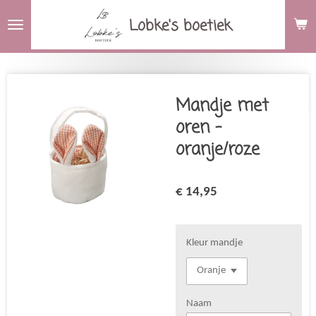
Ga
Lobke's boetiek
direct
naar
de
hoofdinhoud
Mandje met
oren -
oranje/roze
€ 14,95
Kleur mandje
Naam