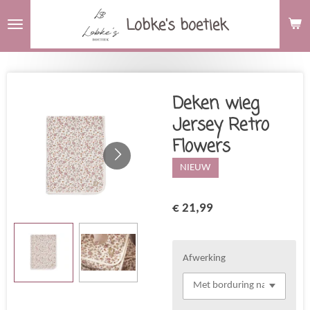
Ga
Lobke's boetiek
direct
naar
de
hoofdinhoud
Deken wieg
Jersey Retro
Flowers
NIEUW
€ 21,99
Afwerking