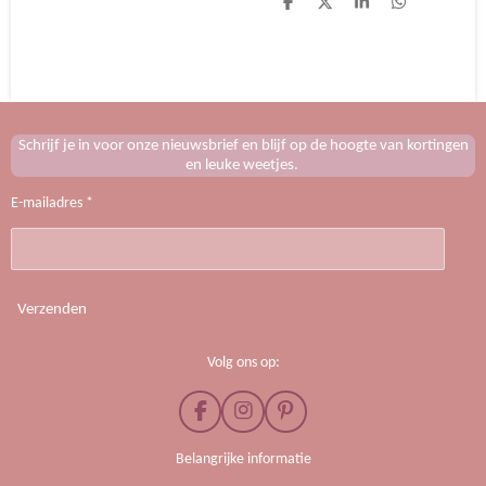
D
D
S
D
e
e
h
e
l
e
a
l
e
l
r
e
n
e
n
Schrijf je in voor onze nieuwsbrief en blijf op de hoogte van kortingen
en leuke weetjes.
E-mailadres *
Verzenden
Volg ons op:
F
I
P
a
n
i
c
s
n
Belangrijke informatie
e
t
t