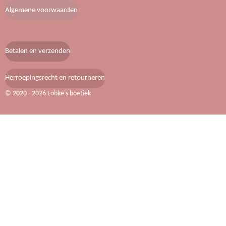
b
a
e
Algemene voorwaarden
o
g
r
o
r
e
k
a
s
m
t
Betalen en verzenden
Herroepingsrecht en retourneren
© 2020 - 2026 Lobke’s boetiek