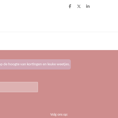
D
D
S
e
e
h
l
e
a
e
l
r
n
e
f op de hoogte van kortingen en leuke weetjes.
Volg ons op: