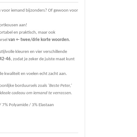
u voor iemand bijzonders? Of gewoon voor
ortkousen aan!
fortabel en praktisch, maar ook
rsel
van +- twee/drie korte woorden.
tijlvolle kleuren en vier verschillende
 42-46
, zodat je zeker de juiste maat kunt
 kwaliteit en voelen echt zacht aan.
soonlijke borduursels zoals
‘Beste Peter,’
et ideale cadeau om iemand te verrassen.
/ 7% Polyamide / 3% Elastaan