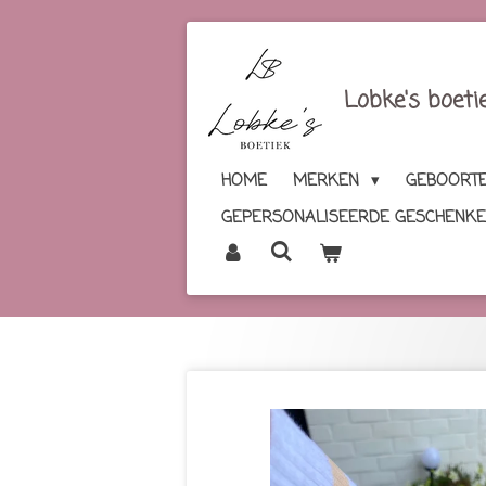
Ga
direct
naar
Lobke's boeti
de
hoofdinhoud
HOME
MERKEN
GEBOORTE
GEPERSONALISEERDE GESCHENK