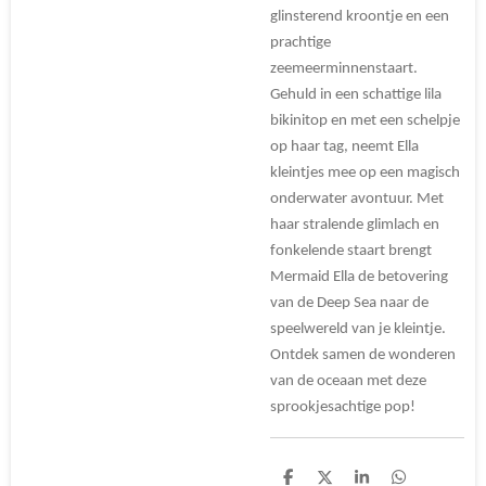
glinsterend kroontje en een
prachtige
zeemeerminnenstaart.
Gehuld in een schattige lila
bikinitop en met een schelpje
op haar tag, neemt Ella
kleintjes mee op een magisch
onderwater avontuur. Met
haar stralende glimlach en
fonkelende staart brengt
Mermaid Ella de betovering
van de Deep Sea naar de
speelwereld van je kleintje.
Ontdek samen de wonderen
van de oceaan met deze
sprookjesachtige pop!
D
D
S
D