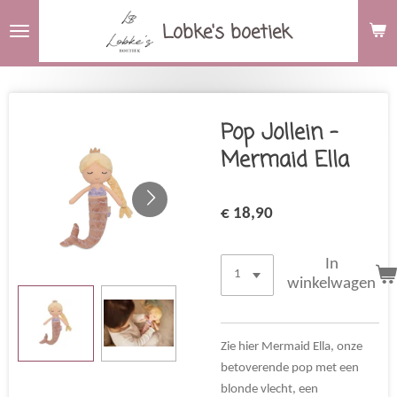
Ga
Lobke's boetiek
direct
naar
de
hoofdinhoud
Pop Jollein -
Mermaid Ella
€ 18,90
In
winkelwagen
Zie hier Mermaid Ella, onze
betoverende pop met een
blonde vlecht, een