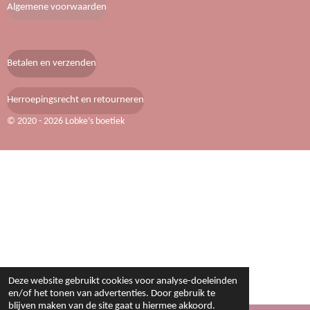
b
a
e
Algemene voorwaarden
o
g
r
o
r
e
k
a
s
m
t
Betalen en verzenden
Herroepingsrecht en retourneren
© 2020 - 2026 Lobke’s boetiek
Deze website gebruikt cookies voor analyse-doeleinden
en/of het tonen van advertenties. Door gebruik te
blijven maken van de site gaat u hiermee akkoord.