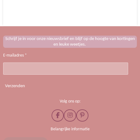
e
e
h
e
l
e
a
l
e
l
r
e
n
e
n
Schrijf je in voor onze nieuwsbrief en blijf op de hoogte van kortingen
en leuke weetjes.
E-mailadres *
Verzenden
Volg ons op:
F
I
P
a
n
i
c
s
n
Belangrijke informatie
e
t
t