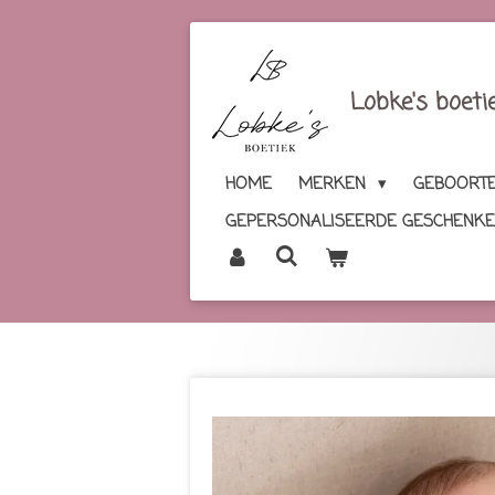
Ga
direct
naar
Lobke's boeti
de
hoofdinhoud
HOME
MERKEN
GEBOORTE
GEPERSONALISEERDE GESCHENK