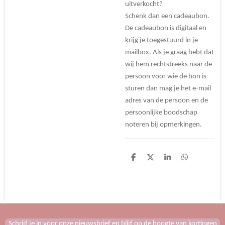
uitverkocht?
Schenk dan een cadeaubon.
De cadeaubon is digitaal en
krijg je toegestuurd in je
mailbox. Als je graag hebt dat
wij hem rechtstreeks naar de
persoon voor wie de bon is
sturen dan mag je het e-mail
adres van de persoon en de
persoonlijke boodschap
noteren bij opmerkingen.
D
D
S
D
e
e
h
e
l
e
a
l
e
l
r
e
n
e
n
Schrijf je in voor onze nieuwsbrief en blijf op de hoogte van kortingen