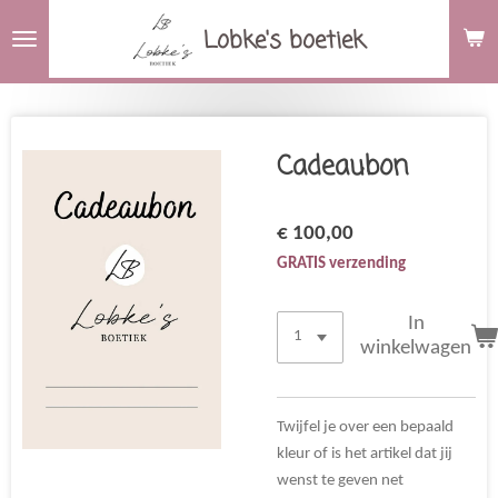
Ga
Lobke's boetiek
direct
naar
de
hoofdinhoud
Cadeaubon
€ 100,00
GRATIS verzending
In
winkelwagen
Twijfel je over een bepaald
kleur of is het artikel dat jij
wenst te geven net