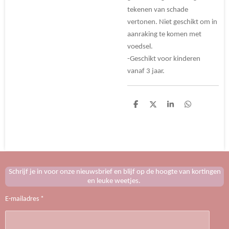
tekenen van schade
vertonen. Niet geschikt om in
aanraking te komen met
voedsel.
-Geschikt voor kinderen
vanaf 3 jaar.
D
D
S
D
e
e
h
e
l
e
a
l
e
l
r
e
n
e
n
Schrijf je in voor onze nieuwsbrief en blijf op de hoogte van kortingen
en leuke weetjes.
E-mailadres *