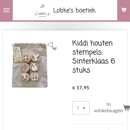
Ga
Lobke's boetiek
direct
naar
de
hoofdinhoud
Kiddi houten
stempels:
Sinterklaas 6
stuks
€ 17,95
In
winkelwagen