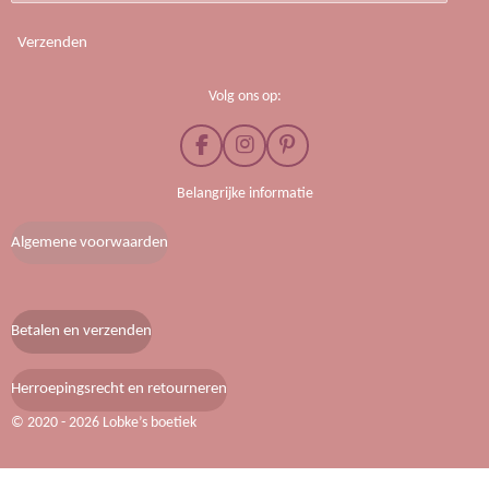
Verzenden
Volg ons op:
F
I
P
a
n
i
c
s
n
Belangrijke informatie
e
t
t
b
a
e
Algemene voorwaarden
o
g
r
o
r
e
k
a
s
m
t
Betalen en verzenden
Herroepingsrecht en retourneren
© 2020 - 2026 Lobke’s boetiek