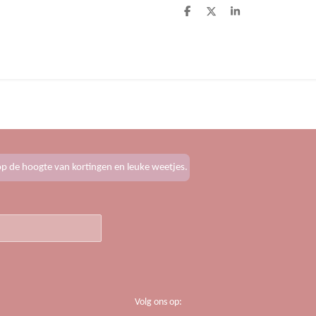
D
D
S
e
e
h
l
e
a
e
l
r
n
e
f op de hoogte van kortingen en leuke weetjes.
Volg ons op: