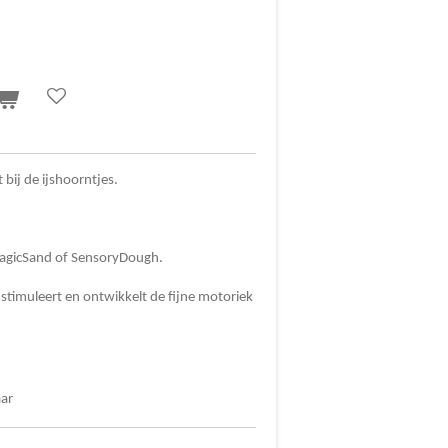
t bij de ijshoorntjes.
MagicSand of SensoryDough.
stimuleert en ontwikkelt de fijne motoriek
aar