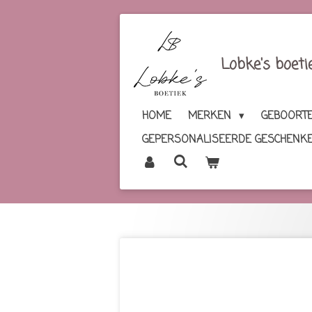
Ga
direct
naar
Lobke's boeti
de
hoofdinhoud
HOME
MERKEN
GEBOORTE
GEPERSONALISEERDE GESCHENK