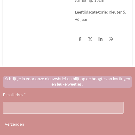
Afmeting: 15cm
Leeftijdscategorie: Kleuter &
+6 jaar
D
D
S
D
e
e
h
e
l
e
a
l
e
l
r
e
n
e
n
Schrijf je in voor onze nieuwsbrief en blijf op de hoogte van kortingen
en leuke weetjes.
E-mailadres *
Verzenden