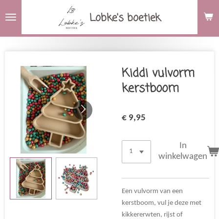
Ga
Lobke's boetiek
direct
naar
de
hoofdinhoud
Kiddi vulvorm
kerstboom
€ 9,95
In
winkelwagen
Een vulvorm van een
kerstboom, vul je deze met
kikkererwten, rijst of