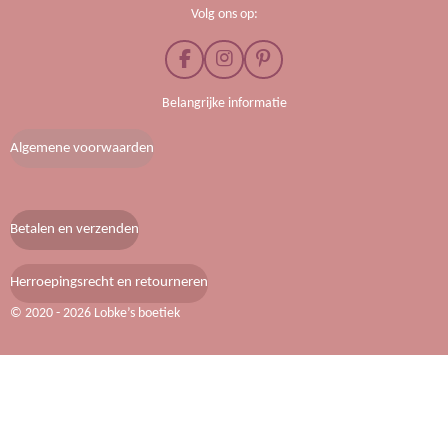
Volg ons op:
F
I
P
a
n
i
c
s
n
Belangrijke informatie
e
t
t
b
a
e
Algemene voorwaarden
o
g
r
o
r
e
k
a
s
m
t
Betalen en verzenden
Herroepingsrecht en retourneren
© 2020 - 2026 Lobke’s boetiek