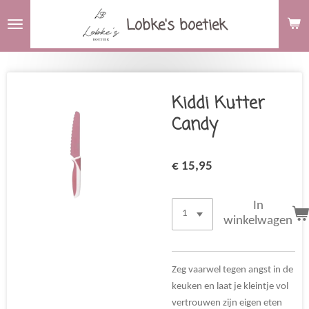
Ga
Lobke's boetiek
direct
naar
de
hoofdinhoud
Kiddi Kutter
Candy
€ 15,95
In
winkelwagen
Zeg vaarwel tegen angst in de
keuken en laat je kleintje vol
vertrouwen zijn eigen eten