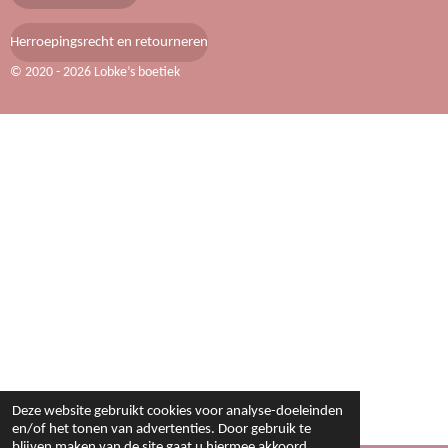
Herroepingsrecht en retourneren
© 2020 - 2026 Lobke’s boetiek
Deze website gebruikt cookies voor analyse-doeleinden
en/of het tonen van advertenties. Door gebruik te
blijven maken van de site gaat u hiermee akkoord.