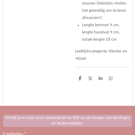
wassen (kleintjes vinden
het geweldig om te leren
afwassen!)
Lengte lemmet 9 cm,
lengte handvat 9 cm,
totale lengte 18 cm
Leeftijdscategorie: Kleuter en
+6jaar
D
D
S
D
e
e
h
e
l
e
a
l
e
l
r
e
n
e
n
Schrijf je in voor onze nieuwsbrief en blijf op de hoogte van kortingen
en leuke weetjes.
E-mailadres *