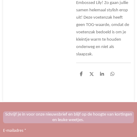
Embossed Lily! Zo gaan jullie
samen helemaal stylish erop
uit! Deze voetenzak heeft
geen TOG-waarde, omdat de
voetenzak bedoeld is om je
kleintje warm te houden
onderweg en niet als
slaapzak.
D
D
S
D
e
e
h
e
l
e
a
l
e
l
r
e
n
e
n
Schrijf je in voor onze nieuwsbrief en blijf op de hoogte van kortingen
en leuke weetjes.
E-mailadres *