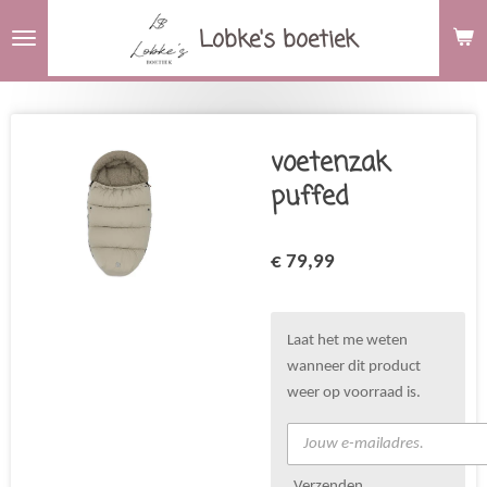
Ga
Lobke's boetiek
direct
naar
de
hoofdinhoud
voetenzak
puffed
€ 79,99
Laat het me weten
wanneer dit product
weer op voorraad is.
Verzenden