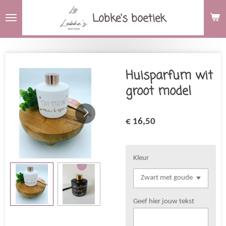
Ga
Lobke's boetiek
direct
naar
de
hoofdinhoud
Huisparfum wit
groot model
€ 16,50
Kleur
Geef hier jouw tekst