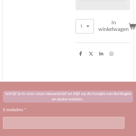
In
winkelwagen
D
D
S
D
e
e
h
e
l
e
a
l
e
l
r
e
n
e
n
Schrijf je in voor onze nieuwsbrief en blijf op de hoogte van kortingen
en leuke weetjes.
E-mailadres *