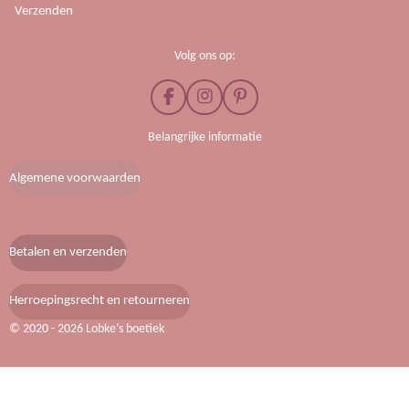
Verzenden
Volg ons op:
F
I
P
a
n
i
c
s
n
Belangrijke informatie
e
t
t
b
a
e
Algemene voorwaarden
o
g
r
o
r
e
k
a
s
m
t
Betalen en verzenden
Herroepingsrecht en retourneren
© 2020 - 2026 Lobke’s boetiek