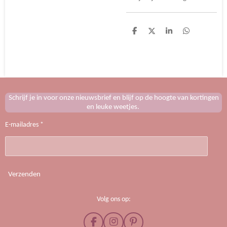
D
D
S
D
e
e
h
e
l
e
a
l
e
l
r
e
n
e
n
Schrijf je in voor onze nieuwsbrief en blijf op de hoogte van kortingen
en leuke weetjes.
E-mailadres *
Verzenden
Volg ons op:
F
I
P