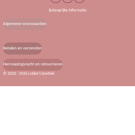
a
n
i
c
s
n
Belangrijke informatie
e
t
t
b
a
e
Algemene voorwaarden
o
g
r
o
r
e
k
a
s
m
t
Betalen en verzenden
Herroepingsrecht en retourneren
© 2020 - 2026 Lobke’s boetiek