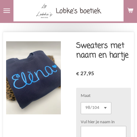
Ga
Lobke's boetiek
direct
naar
de
hoofdinhoud
Sweaters met
naam en hartje
€ 27,95
Maat
Vul hier je naam in