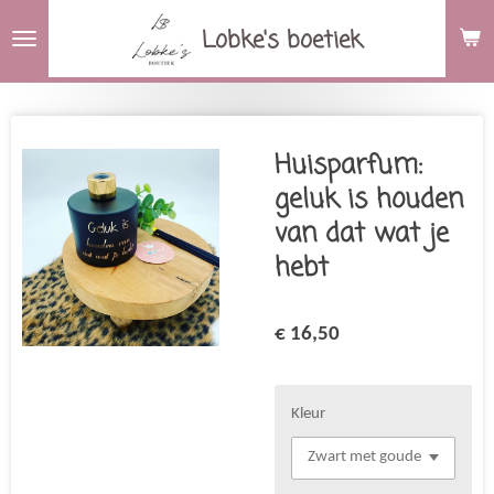
Ga
Lobke's boetiek
direct
naar
de
hoofdinhoud
Huisparfum:
geluk is houden
van dat wat je
hebt
€ 16,50
Kleur