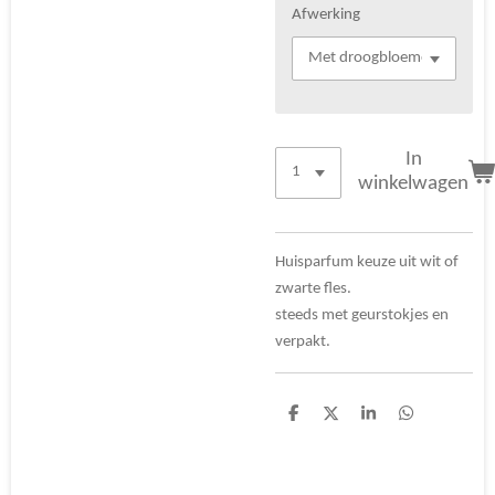
Afwerking
In
winkelwagen
Huisparfum keuze uit wit of
zwarte fles.
steeds met geurstokjes en
verpakt.
D
D
S
D
e
e
h
e
l
e
a
l
e
l
r
e
n
e
n