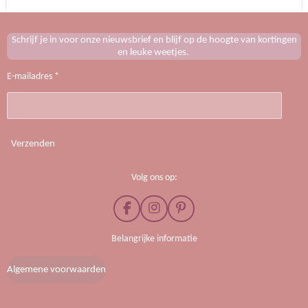
Schrijf je in voor onze nieuwsbrief en blijf op de hoogte van kortingen
en leuke weetjes.
E-mailadres *
Verzenden
Volg ons op:
F
I
P
a
n
i
c
s
n
Belangrijke informatie
e
t
t
b
a
e
Algemene voorwaarden
o
g
r
o
r
e
k
a
s