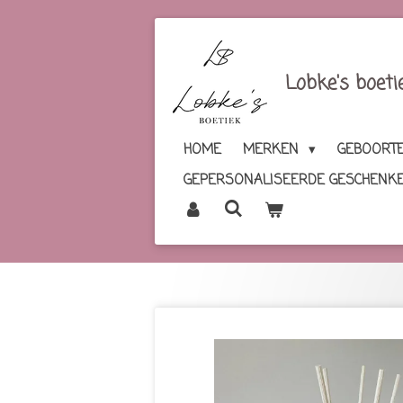
Ga
direct
naar
Lobke's boeti
de
hoofdinhoud
HOME
MERKEN
GEBOORTE
GEPERSONALISEERDE GESCHENK