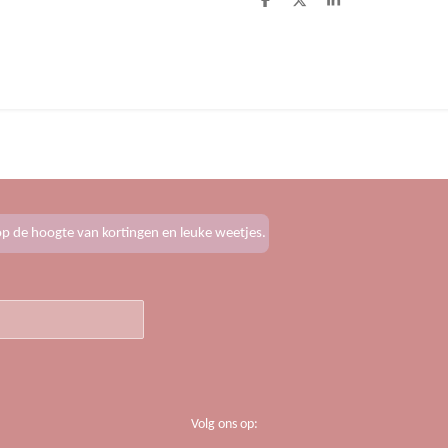
D
D
S
e
e
h
l
e
a
e
l
r
n
e
f op de hoogte van kortingen en leuke weetjes.
Volg ons op: