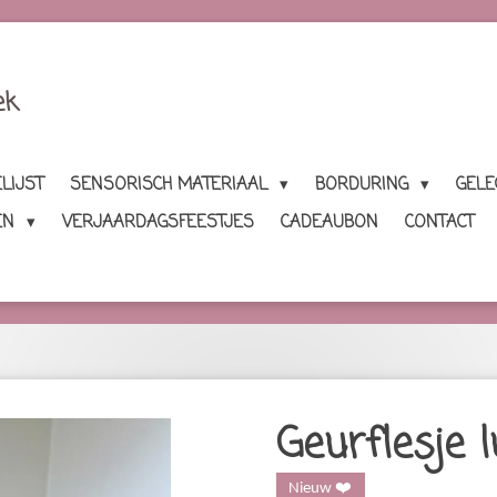
ek
LIJST
SENSORISCH MATERIAAL
BORDURING
GEL
EN
VERJAARDAGSFEESTJES
CADEAUBON
CONTACT
Geurflesje 
Nieuw ❤️