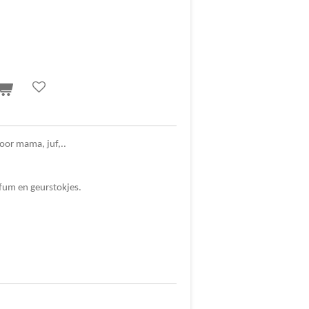
voor mama, juf,..
rfum en geurstokjes.