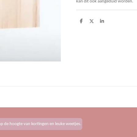
kan dit ook aangeduid worden.
D
D
S
e
e
h
l
e
a
e
l
r
n
e
f op de hoogte van kortingen en leuke weetjes.