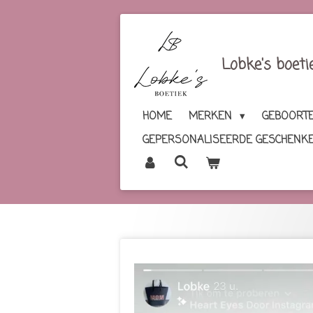
Ga
direct
naar
Lobke's boeti
de
hoofdinhoud
HOME
MERKEN
GEBOORTE
GEPERSONALISEERDE GESCHENK