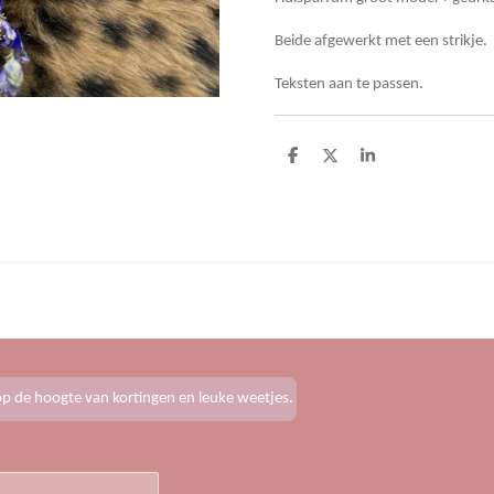
Beide afgewerkt met een strikje.
Teksten aan te passen.
D
D
S
e
e
h
l
e
a
e
l
r
n
e
f op de hoogte van kortingen en leuke weetjes.