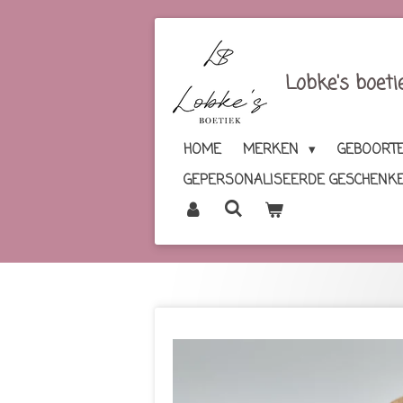
Ga
direct
naar
Lobke's boeti
de
hoofdinhoud
HOME
MERKEN
GEBOORTE
GEPERSONALISEERDE GESCHENK