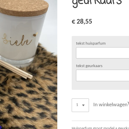
geurkaars
€ 28,55
tekst huisparfum
tekst geurkaars
In winkelwagen
Huisparfum groot model + geurka