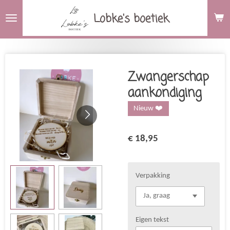
Ga
Lobke's boetiek
direct
naar
de
hoofdinhoud
Zwangerschap
aankondiging
Nieuw ❤️
€ 18,95
Verpakking
Eigen tekst