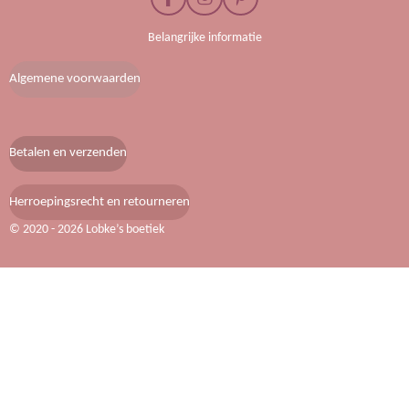
F
I
P
a
n
i
c
s
n
Belangrijke informatie
e
t
t
b
a
e
Algemene voorwaarden
o
g
r
o
r
e
k
a
s
m
t
Betalen en verzenden
Herroepingsrecht en retourneren
© 2020 - 2026 Lobke’s boetiek