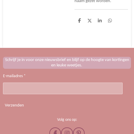
naam gezet worden.
D
D
S
D
e
e
h
e
l
e
a
l
e
l
r
e
n
e
n
Schrijf je in voor onze nieuwsbrief en blijf op de hoogte van kortingen
en leuke weetjes.
E-mailadres *
Verzenden
Volg ons op: