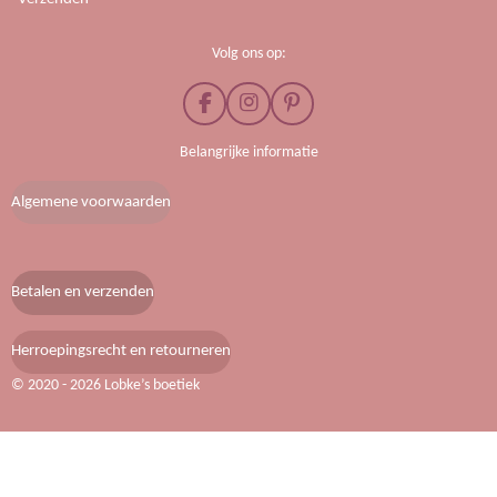
Volg ons op:
F
I
P
a
n
i
c
s
n
Belangrijke informatie
e
t
t
b
a
e
Algemene voorwaarden
o
g
r
o
r
e
k
a
s
m
t
Betalen en verzenden
Herroepingsrecht en retourneren
© 2020 - 2026 Lobke’s boetiek