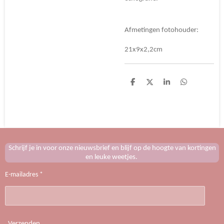
Afmetingen fotohouder:
21x9x2,2cm
D
D
S
D
e
e
h
e
l
e
a
l
e
l
r
e
n
e
n
Schrijf je in voor onze nieuwsbrief en blijf op de hoogte van kortingen
en leuke weetjes.
E-mailadres *
Verzenden