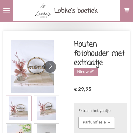
Ga
Lobke's boetiek
direct
naar
de
hoofdinhoud
Houten
fotohouder met
extraatje
Nieuw 🌸
€ 29,95
Extra in het gaatje