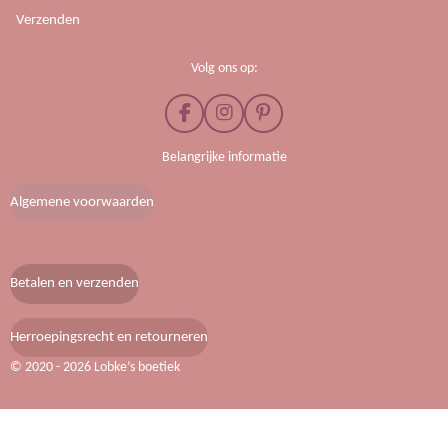
Verzenden
Volg ons op:
F
I
P
a
n
i
c
s
n
Belangrijke informatie
e
t
t
b
a
e
Algemene voorwaarden
o
g
r
o
r
e
k
a
s
m
t
Betalen en verzenden
Herroepingsrecht en retourneren
© 2020 - 2026 Lobke’s boetiek