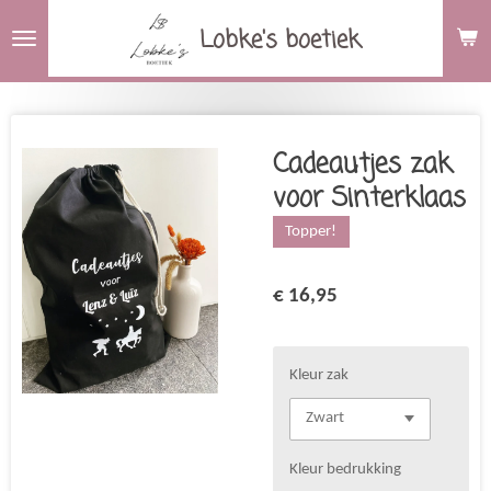
Ga
Lobke's boetiek
direct
naar
de
hoofdinhoud
Cadeautjes zak
voor Sinterklaas
Topper!
€ 16,95
Kleur zak
Kleur bedrukking