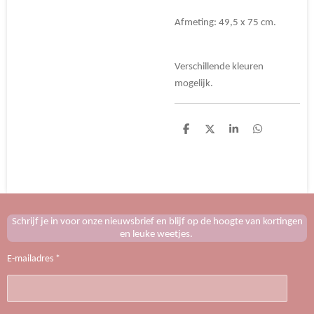
Afmeting: 49,5 x 75 cm.
Verschillende kleuren
mogelijk.
D
D
S
D
e
e
h
e
l
e
a
l
e
l
r
e
n
e
n
Schrijf je in voor onze nieuwsbrief en blijf op de hoogte van kortingen
en leuke weetjes.
E-mailadres *