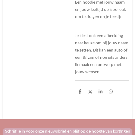
Een hoodie met jouw naam
en jouw leeftijd op is zo leuk
om te dragen op je feestje.
Je kiest ook een afbeelding
naar keuze om bij jouw naam
te zetten. Dit kan een auto of
een 🎀 zijn of nog iets anders.
Ik maak een ontwerp met
jouw wensen.
D
D
S
D
e
e
h
e
l
e
a
l
e
l
r
e
n
e
n
Schrijf je in voor onze nieuwsbrief en blijf op de hoogte van kortingen