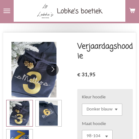
Ga
Lobke's boetiek
direct
naar
de
hoofdinhoud
Verjaardagshood
ie
€ 31,95
Kleur hoodie
Maat hoodie