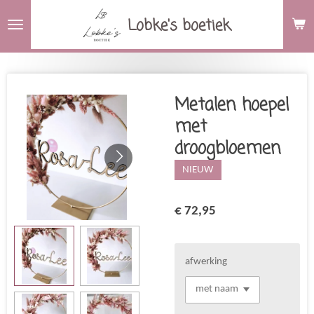
Ga
Lobke's boetiek
direct
naar
de
hoofdinhoud
Metalen hoepel
met
droogbloemen
NIEUW
€ 72,95
afwerking