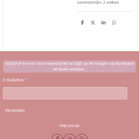
Levertermijn: 2 weken
D
D
S
D
e
e
h
e
l
e
a
l
e
l
r
e
n
e
n
Schrijf je in voor onze nieuwsbrief en blijf op de hoogte van kortingen
en leuke weetjes.
E-mailadres *
Verzenden
Volg ons op: