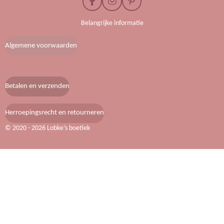
F
I
P
a
n
i
c
s
n
Belangrijke informatie
e
t
t
b
a
e
Algemene voorwaarden
o
g
r
o
r
e
k
a
s
m
t
Betalen en verzenden
Herroepingsrecht en retourneren
© 2020 - 2026 Lobke’s boetiek