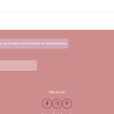
e
l
r
n
e
f op de hoogte van kortingen en leuke weetjes.
Volg ons op:
F
I
P
a
n
i