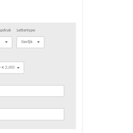
opdruk
Lettertype