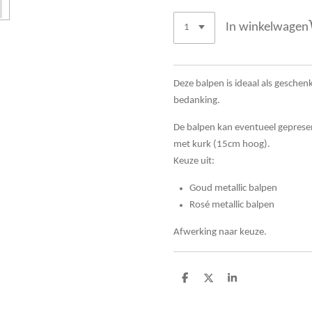
In winkelwagen
Deze balpen is ideaal als geschen
bedanking.
De balpen kan eventueel geprese
met kurk (15cm hoog).
Keuze uit:
Goud metallic balpen
Rosé metallic balpen
Afwerking naar keuze.
D
D
S
e
e
h
l
e
a