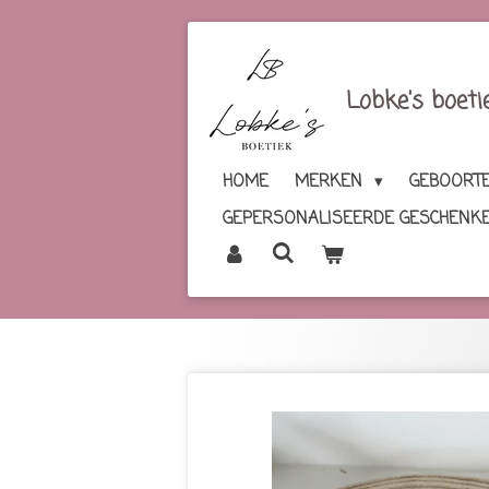
Ga
direct
naar
Lobke's boeti
de
hoofdinhoud
HOME
MERKEN
GEBOORTE
GEPERSONALISEERDE GESCHENK