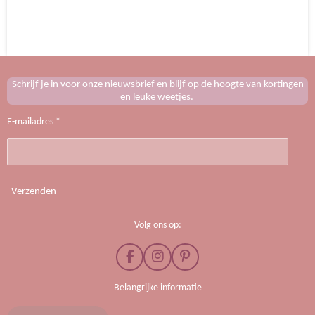
e
e
h
e
l
e
a
l
e
l
r
e
n
e
n
Schrijf je in voor onze nieuwsbrief en blijf op de hoogte van kortingen
en leuke weetjes.
E-mailadres *
Verzenden
Volg ons op:
F
I
P
a
n
i
c
s
n
Belangrijke informatie
e
t
t
b
a
e