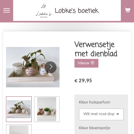
Ga
Lobke's boetiek
direct
naar
de
hoofdinhoud
Verwensetje
met dienblad
Nieuw 🌸
€ 29,95
Kleur huisparfum
Kleur bloempotje