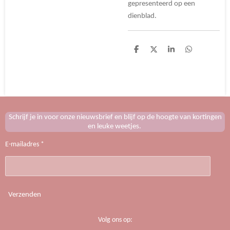
gepresenteerd op een
dienblad.
D
D
S
D
e
e
h
e
l
e
a
l
e
l
r
e
n
e
n
Schrijf je in voor onze nieuwsbrief en blijf op de hoogte van kortingen
en leuke weetjes.
E-mailadres *
Verzenden
Volg ons op: