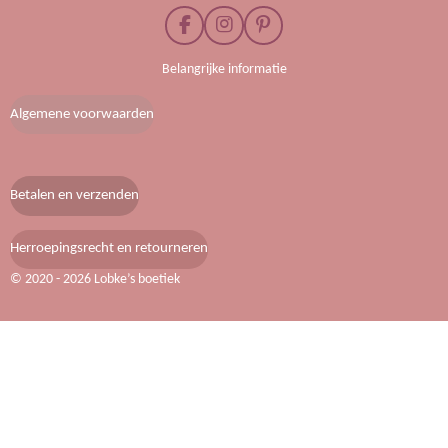
F
I
P
a
n
i
c
s
n
Belangrijke informatie
e
t
t
b
a
e
Algemene voorwaarden
o
g
r
o
r
e
k
a
s
m
t
Betalen en verzenden
Herroepingsrecht en retourneren
© 2020 - 2026 Lobke’s boetiek