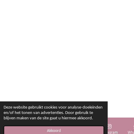
Deze website gebruikt cookies voor analyse-doeleinden
en/of het tonen van advertenties. Door gebruik te
blijven maken van de site gaat u hiermee akkoord.
Akkoord
E-mailadres
Telefoonnummer
Kaart
Instagram
Wha