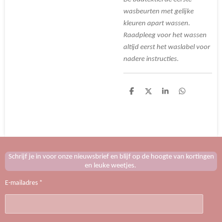
wasbeurten met gelijke
kleuren apart wassen.
Raadpleeg voor het wassen
altijd eerst het waslabel voor
nadere instructies.
D
D
S
D
e
e
h
e
l
e
a
l
e
l
r
e
n
e
n
Schrijf je in voor onze nieuwsbrief en blijf op de hoogte van kortingen
en leuke weetjes.
E-mailadres *