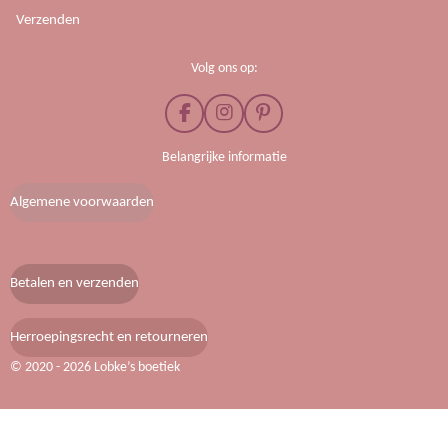
Verzenden
Volg ons op:
F
I
P
a
n
i
c
s
n
Belangrijke informatie
e
t
t
b
a
e
Algemene voorwaarden
o
g
r
o
r
e
k
a
s
m
t
Betalen en verzenden
Herroepingsrecht en retourneren
© 2020 - 2026 Lobke’s boetiek