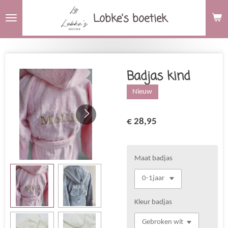
Ga
Lobke's boetiek
direct
naar
de
hoofdinhoud
Badjas kind
Nieuw
€ 28,95
Maat badjas
Kleur badjas