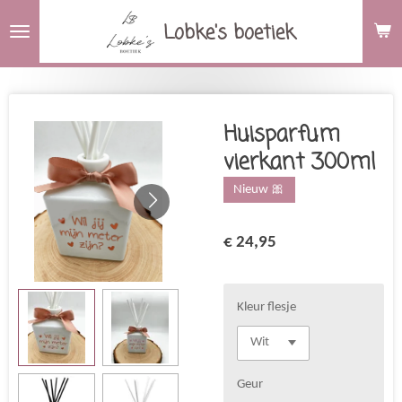
Ga
Lobke's boetiek
direct
naar
de
hoofdinhoud
Huisparfum
vierkant 300ml
Nieuw 🎀
€ 24,95
Kleur flesje
Geur