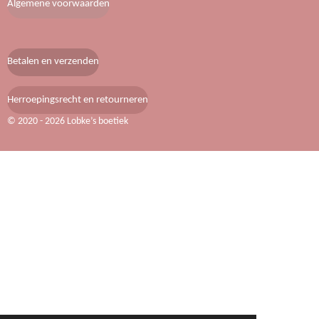
Algemene voorwaarden
o
g
r
o
r
e
k
a
s
m
t
Betalen en verzenden
Herroepingsrecht en retourneren
© 2020 - 2026 Lobke’s boetiek