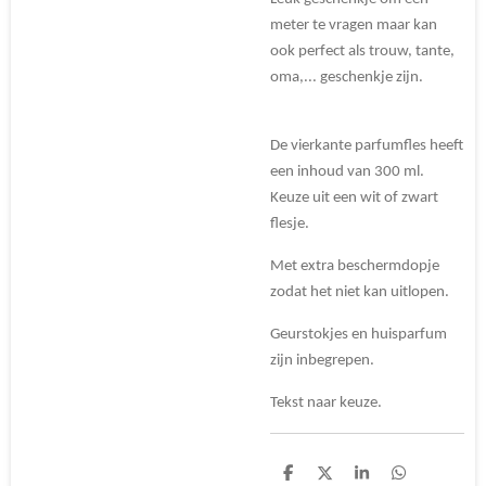
meter te vragen maar kan
ook perfect als trouw, tante,
oma,... geschenkje zijn.
De vierkante parfumfles heeft
een inhoud van 300 ml.
Keuze uit een wit of zwart
flesje.
Met extra beschermdopje
zodat het niet kan uitlopen.
Geurstokjes en huisparfum
zijn inbegrepen.
Tekst naar keuze.
D
D
S
D