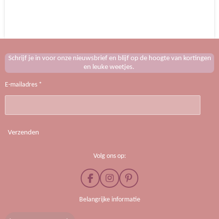
e
e
h
e
l
e
a
l
e
l
r
e
n
e
n
Schrijf je in voor onze nieuwsbrief en blijf op de hoogte van kortingen
en leuke weetjes.
E-mailadres *
Verzenden
Volg ons op:
F
I
P
a
n
i
c
s
n
Belangrijke informatie
e
t
t
b
a
e