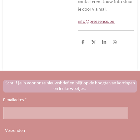
contacteren! Jouw foto stuur
je door via mail.
info@pressence.be
D
D
S
D
e
e
h
e
l
e
a
l
e
l
r
e
n
e
n
Schrijf je in voor onze nieuwsbrief en blijf op de hoogte van kortingen
en leuke weetjes.
E-mailadres *
Verzenden