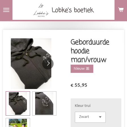
Ga
Lobke's boetiek
direct
naar
de
hoofdinhoud
Geborduurde
hoodie
man/vrouw
Nieuw 🎀
€ 55,95
Kleur trui