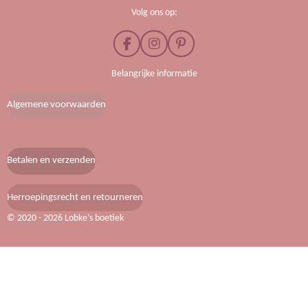
Volg ons op:
F
I
P
a
n
i
c
s
n
Belangrijke informatie
e
t
t
b
a
e
Algemene voorwaarden
o
g
r
o
r
e
k
a
s
m
t
Betalen en verzenden
Herroepingsrecht en retourneren
© 2020 - 2026 Lobke’s boetiek